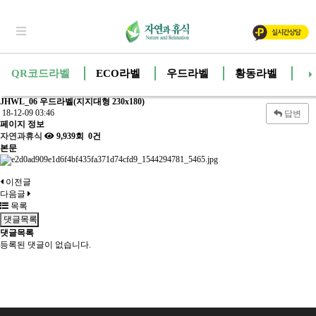
QR코드라벨
ECO라벨
우드라벨
황동라벨
고
JHWL_06 우드라벨(지지대형 230x180)
18-12-09 03:46
답변
페이지 정보
자연과휴식
9,939회
0건
본문
이전글
다음글
목록
댓글목록
댓글목록
등록된 댓글이 없습니다.