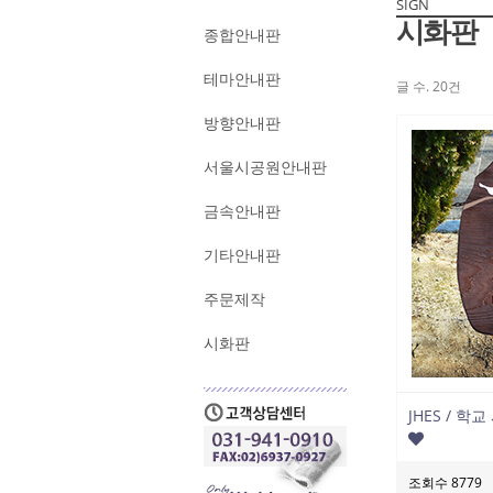
SIGN
시화판
종합안내판
테마안내판
글 수.
20건
방향안내판
서울시공원안내판
금속안내판
기타안내판
주문제작
시화판
JHES / 
조회수 8779