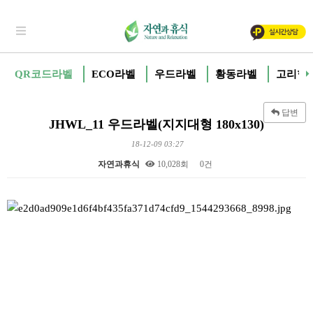
QR코드라벨
ECO라벨
우드라벨
황동라벨
고리형
답변
JHWL_11 우드라벨(지지대형 180x130)
18-12-09 03:27
자연과휴식
10,028회
0건
본문