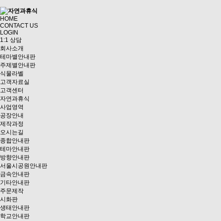
HOME
CONTACT US
LOGIN
1:1 상담
회사소개
테마별안내판
주제별안내판
식물라벨
고객자료실
고객센터
자연과휴식
사업영역
공장안내
제작과정
오시는길
종합안내판
테마안내판
방향안내판
서울시공원안내판
금속안내판
기타안내판
주문제작
시화판
생태안내판
학교안내판