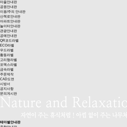
마을안내판
공원안내판
이용/주의 안내판
산책로안내판
아파트안내판
놀이터안내판
관광안내판
공예안내판
QR코드라벨
ECO라벨
우드라벨
황동라벨
고리형라벨
포멕스라벨
금속라벨
주문제작
CAD도면
시방서
공지사항
문의게시판
테마별안내판