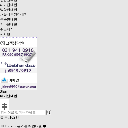
종합안내판
테마안내판
방향안내판
서울시공원안내판
금속안내판
기타안내판
주문제작
시화판
Sign
테마안내판
글 수.
162건
JHTS_93 / 음악분수 안내판