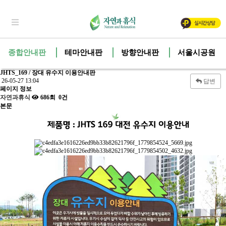
종합안내판
테마안내판
방향안내판
서울시공원안
JHTS_169 / 장대 유수지 이용안내판
26-05-27 13:04
답변
페이지 정보
자연과휴식
686회
0건
본문